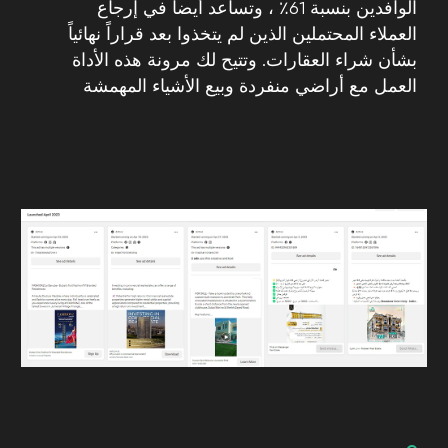
العقارية. يمكنك تحديد نوع الإعلان الذي يناسب ميزانيتك
والدفع فقط مقابل النقرات أو مرات الظهور التي يولدها
إعلانك
[ 03 ]
التسويق المستهدف
يسمح لك الإعلان عبر الإنترنت باستهداف خصائص
ديموغرافية واهتمامات معينة ، مما يضمن وصول إعلاناتك
إلى الأشخاص المناسبين الذين يُرجح اهتمامهم بممتلكاتك
[ 04 ]
تتبع وتحليلات أفضل
مع الإعلان عبر الإنترنت ، يمكنك مراقبة وقياس فعالية
حملاتك في الوقت الفعلي. يمكنك جمع بيانات قيّمة ، مثل
عدد النقرات ومرات الظهور والتحويلات ، والتي يمكن أن
تساعدك في اتخاذ قرارات مستنيرة بشأن إستراتيجيتك
التسويقية