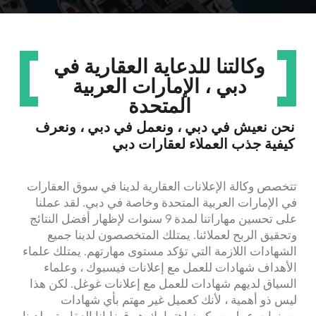
[ نحن فخورون ]
لماذا يمكنك تكليفنا