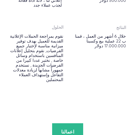
2
[ إعلانات غوغل ]
فقط حركة الزوارالمستهدفة وأهم العملاء
المتوقعين! وبالاقتران مع إعادة استهداف الحملات
الإعلانية في الشبكات الاجتماعية ، فإن هذا المزيج
يقلل من تكلفة كل عميل محتمل ، ولكنه في نفس
الوقت يزيد الجودة بنسبة 34٪. نظراً للمنافسين
الذين يفضلون ممارسة لعبة غير شريفة والنقر
فوق الإعلانات في مجال العقارات ، فإننا نستخدم
خدمات خاصة لمكافحة الاحتيال لن تسمح لك
بإهدار ميزانيتك
اعمالنا