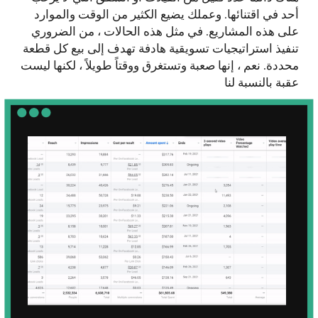
احصل على استشارة
تسويقية مجانية لأعمالك
العقارية
هل ما زلت في حيرة من امرك؟ وفر وقتك
مع استشارة اونلاين مجانية . دع خبرائنا
التسويقين يوجهونك خلال عملية إعداد
الترويج لأعمالك وإدارتها