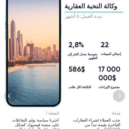
[ أفضل ما لدينا للعقارات ]
خدماتنا الإعلانية
للعقارات في دبي
1
[ العملاء المحتملين من فيسبوك وانستغرام
وتيك توك ]
في الوقت الحالي ، هذه هي أشهر شبكات
التواصل الاجتماعي في الإمارات العربية المتحدة ،
والتي تتيح لك الوصول إلى 98.7٪ من جميع العملاء
المحتملين. وتسمح لك الحملات الإعلانية عبر
الأنظمة الأساسية بزيادة جودة العملاء المحتملين
الوافدين بنسبة 61٪ ، وتساعد أيضاً في إرجاع
العملاء المحتملين الذين لم يتخذوا بعد قراراً نهائياً
بشأن شراء العقارات. وتتيح لك مرونة هذه الأداة
العمل مع أراضي منفردة وبيع الأشياء المهمشة