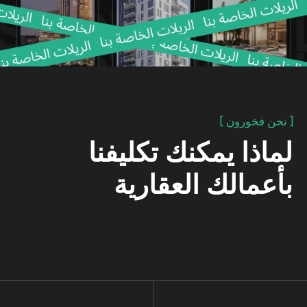
[ كيف نعمل ]
يحتاج نشاطك التجاري في
مجال العقارات إلى الإعلان
الاونلاين إذا أجبت يوماً بـ "لا"
على أحد هذه الأسئلة
هل لديك تدفق مستمر من العملاء
المحتملين المؤهلين تأهيلا عاليا؟
يمكن لأي شخص إعداد الإعلانات والحصول على
بعض العملاء المتوقعين. لكن لكي تكون لاعباً قوياً في
سوق العقارات الإماراتي ، فهذا لا يكفي. من
الضروري مراقبة وتصحيح التدفق المستمر للعملاء
المحتملين ، والاحتفاظ به وتوسيع نطاقه تدريجياً