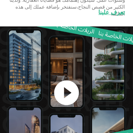
بأعمالك العقارية
المسوقون العقاريون
سنوات من العمل مع
العقارات
الداخليون
9
80 <
القضايا العقارية
العملاء المتوقعين المؤهلين
الناجحة
للمبيعات
120
13 000 <