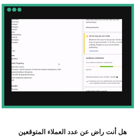
هل تبيع جميع عقاراتك بسهولة وبسرعة؟
من السهل بيع أكثر القطع اللذيذة ، أليس كذلك؟ ولكن
هناك دائماً عدد قليل من الفيلات أو الشقق التي لا يرغب
أحد في اقتنائها. وعملك يضيع الكثير من الوقت والموارد
على هذه المشاريع. في مثل هذه الحالات ، من الضروري
تنفيذ استراتيجيات تسويقية هادفة تهدف إلى بيع كل قطعة
محددة. نعم ، إنها صعبة وتستغرق ووقتاً طويلاً ، لكنها ليست
عقبة بالنسبة لنا