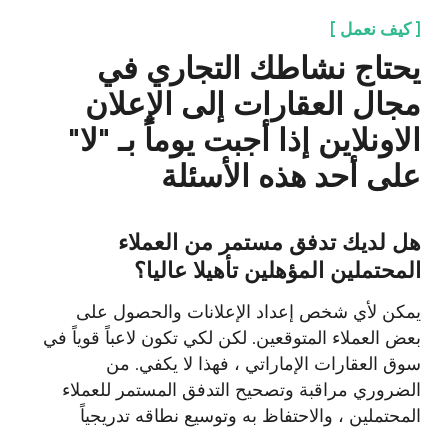
هل يمكنك أن تقول بثقة أن نتائجك أفضل من
نتائج منافسيك؟
من الضروري مواكبة السوق ومراقبته باستمرار ، وإلا
فلن يستغرق الأمر وقتاً طويلاً للمشي وراء الاخرين.
تحليل المنافسين ، ومراجعة السوق ، وتكييف
إستراتيجية الإعلان ، وتنفيذ أفضل ميزات المنافسين
لزيادة المبيعات - سنساعد في ذلك