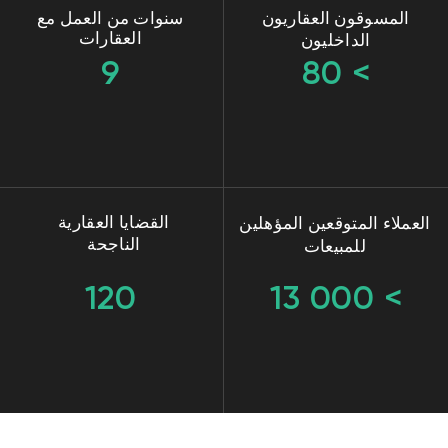
هل أنت راضٍ عن عدد العملاء المتوقعين
المؤهلين؟
يجب أن يكون مفهوماً أن الكمية لا تساوي الجودة. لكل
عمل عقاري ، من الضروري بناء مسار مبيعات فريد
مع مجموعة معقدة من الأدوات الإعلانية والمواد
الترويجية المختلفة. وعندها فقط سيحقق العملاء
المحتملون المبيعات. ويمكننا بالتأكيد المساعدة في هذا